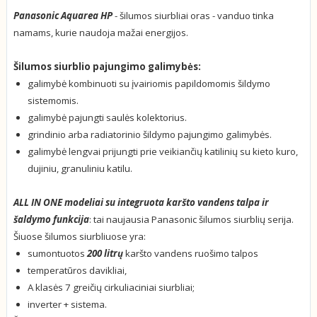
Panasonic Aquarea HP
- šilumos siurbliai oras - vanduo tinka
namams, kurie naudoja mažai energijos.
Šilumos siurblio pajungimo galimybės:
galimybė kombinuoti su įvairiomis papildomomis šildymo
sistemomis.
galimybė pajungti saulės kolektorius.
grindinio arba radiatorinio šildymo pajungimo galimybės.
galimybė lengvai prijungti prie veikiančių katilinių su kieto kuro,
dujiniu, granuliniu katilu.
ALL IN ONE modeliai su integruota karšto vandens talpa ir
šaldymo funkcija
: tai naujausia Panasonic šilumos siurblių serija.
Šiuose šilumos siurbliuose yra:
sumontuotos
200 litrų
karšto vandens ruošimo talpos
temperatūros davikliai,
A klasės 7 greičių cirkuliaciniai siurbliai;
inverter + sistema.