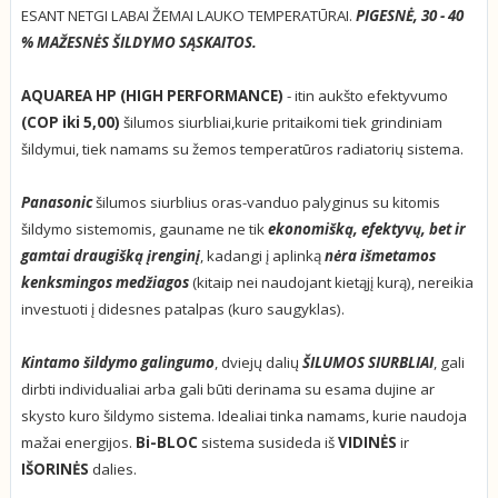
ESANT NETGI LABAI ŽEMAI LAUKO TEMPERATŪRAI.
PIGESNĖ, 30 - 40
% MAŽESNĖS ŠILDYMO SĄSKAITOS.
AQUAREA HP (HIGH PERFORMANCE)
- itin aukšto efektyvumo
(COP iki 5,00)
šilumos siurbliai,kurie pritaikomi tiek grindiniam
šildymui, tiek namams su žemos temperatūros radiatorių sistema.
Panasonic
šilumos siurblius oras-vanduo palyginus su kitomis
šildymo sistemomis, gauname ne tik
ekonomišką, efektyvų, bet ir
gamtai draugišką įrenginį
, kadangi į aplinką
nėra išmetamos
kenksmingos medžiagos
(kitaip nei naudojant kietąjį kurą), nereikia
investuoti į didesnes patalpas (kuro saugyklas).
Kintamo šildymo galingumo
, dviejų dalių
ŠILUMOS SIURBLIAI
, gali
dirbti individualiai arba gali būti derinama su esama dujine ar
skysto kuro šildymo sistema. Idealiai tinka namams, kurie naudoja
mažai energijos.
Bi-BLOC
sistema susideda iš
VIDINĖS
ir
IŠORINĖS
dalies.