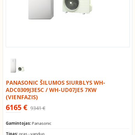
PANASONIC ŠILUMOS SIURBLYS WH-
ADC0309J3E5C / WH-UD07JE5 7KW
(VIENFAZIS)
6165 €
9341 €
Gamintojas:
Panasonic
Tipas:
oras - vanduo