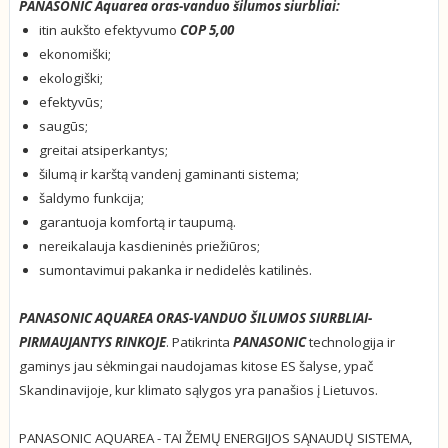
PANASONIC Aquarea oras-vanduo šilumos siurbliai:
itin aukšto efektyvumo
COP 5,00
ekonomiški;
ekologiški;
efektyvūs;
saugūs;
greitai atsiperkantys;
šilumą ir karštą vandenį gaminanti sistema;
šaldymo funkcija;
garantuoja komfortą ir taupumą.
nereikalauja kasdieninės priežiūros;
sumontavimui pakanka ir nedidelės katilinės.
PANASONIC AQUAREA ORAS-VANDUO ŠILUMOS SIURBLIAI-
PIRMAUJANTYS RINKOJE
. Patikrinta
PANASONIC
technologija ir
gaminys jau sėkmingai naudojamas kitose ES šalyse, ypač
Skandinavijoje, kur klimato sąlygos yra panašios į Lietuvos.
PANASONIC AQUAREA - TAI ŽEMŲ ENERGIJOS SĄNAUDŲ SISTEMA,