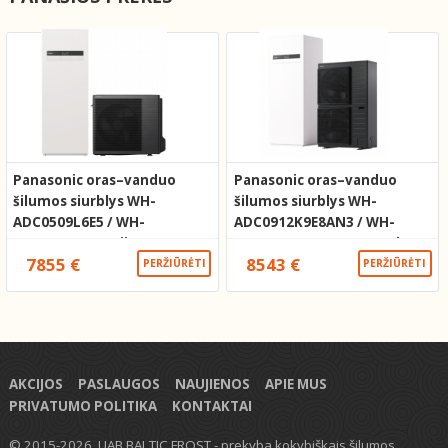
Panasonic oras–vanduo
Panasonic oras–vanduo
šilumos siurblys WH-
šilumos siurblys WH-
ADC0509L6E5 / WH-
ADC0912K9E8AN3 / WH-
WDG09LE5 L serija su
UXZ12KE8 T-CAP su 260 l
7855 €
8543 €
integruotu boileriu
boileriu
PERŽIŪRĖTI
PERŽIŪRĖTI
AKCIJOS
PASLAUGOS
NAUJIENOS
APIE MUS
PRIVATUMO POLITIKA
KONTAKTAI
© 2015-2026. UAB BALTIC FROST - prekyba kokybiškais šilumos