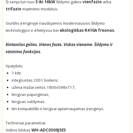
Ši serija turi nuo
3 iki 16kW
šildymo galios
vienfazio
arba
trifazio
maitinimo modelius.
Siurblio įrenginyje naudojamos moderniausios šildymo
technologijos ir efektyvus bei
ekologiškas R410A freonas.
Kintančios galios. Vienos fazės. Viskas viename. Šildymo ir
vėsinimo funkcijos.
Ypatybės:
7 kW;
integruotas 200 l. boileris;
užima mažai vietos 1800x598x717;
lengvas pajungimas;
lengvas valdymas.
itin kompaktiški ir lengvai aptarnaujamas įrenginys.
Techniniai parametrai:
Vidinis blokas
WH-ADC0309J3E5