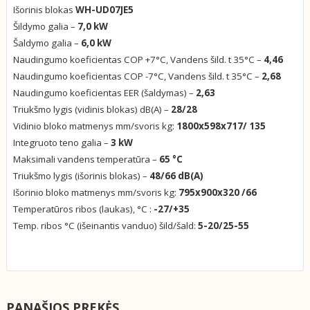
Išorinis blokas
WH-UD07JE5
Šildymo galia –
7,0 kW
Šaldymo galia –
6,0 kW
Naudingumo koeficientas COP +7°C, Vandens šild. t 35°C –
4,46
Naudingumo koeficientas COP -7°C, Vandens šild. t 35°C –
2,68
Naudingumo koeficientas EER (šaldymas) –
2,63
Triukšmo lygis (vidinis blokas) dB(A) –
28/28
Vidinio bloko matmenys mm/svoris kg:
1800x598x717/ 135
Integruoto teno galia –
3 kW
Maksimali vandens temperatūra –
65 °C
Triukšmo lygis (išorinis blokas) –
48/66 dB(A)
Išorinio bloko matmenys mm/svoris kg:
795x900x320 /66
Temperatūros ribos (laukas), °C :
-27/+35
Temp. ribos °C (išeinantis vanduo) šild/šald:
5-20/25-55
PANAŠIOS PREKĖS