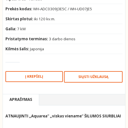
Prekės kodas:
WH-ADC0309J3E5C / WH-UD07JE5
Skirtas plotui:
iki 120 kv.m.
Galia:
7 kW
Pristatymo terminas:
3 darbo dienos
Kilmės šalis:
Japonija
SIŲSTI UŽKLAUSĄ
APRAŠYMAS
ATNAUJINTI „Aquarea“ „viskas viename“ ŠILUMOS SIURBLIAI